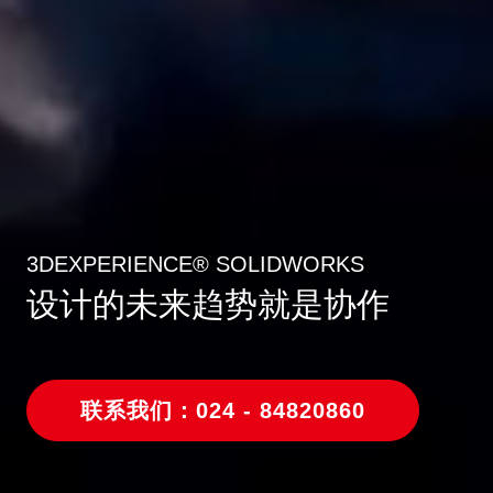
3DEXPERIENCE® SOLIDWORKS
设
计
的
未
来
趋
势
就
是
协
作
联系我们：024 - 84820860